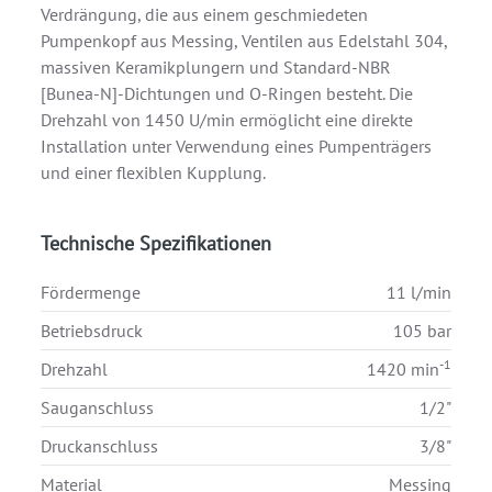
Verdrängung, die aus einem geschmiedeten
Pumpenkopf aus Messing, Ventilen aus Edelstahl 304,
massiven Keramikplungern und Standard-NBR
[Bunea-N]-Dichtungen und O-Ringen besteht. Die
Drehzahl von 1450 U/min ermöglicht eine direkte
Installation unter Verwendung eines Pumpenträgers
und einer flexiblen Kupplung.
Technische Spezifikationen
Fördermenge
11 l/min
Betriebsdruck
105 bar
-1
Drehzahl
1420 min
Sauganschluss
1/2"
Druckanschluss
3/8"
Material
Messing