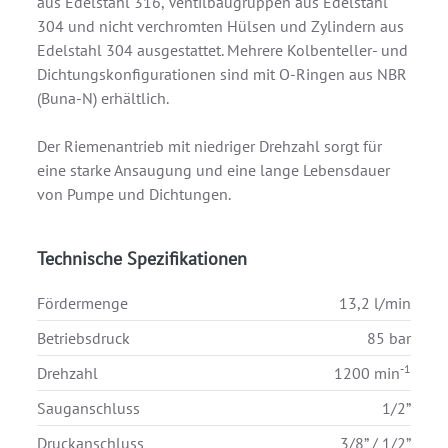
aus Edelstahl 316, Ventilbaugruppen aus Edelstahl
304 und nicht verchromten Hülsen und Zylindern aus
Edelstahl 304 ausgestattet. Mehrere Kolbenteller- und
Dichtungskonfigurationen sind mit O-Ringen aus NBR
(Buna-N) erhältlich.
Der Riemenantrieb mit niedriger Drehzahl sorgt für
eine starke Ansaugung und eine lange Lebensdauer
von Pumpe und Dichtungen.
Technische Spezifikationen
Fördermenge
13,2 l/min
Betriebsdruck
85 bar
-1
Drehzahl
1200 min
Sauganschluss
1/2”
Druckanschluss
3/8” / 1/2”