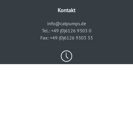
Kontakt
info@catpumps.de
Tel.: +49 (0)6126 9303 0
Fax: +49 (0)6126 9303 33
Öffnungszeiten
Mo – Do
8:00 - 12:00 Uhr, 12:30 - 16:30 Uhr
Freitag bis 15:30 Uhr
© 2026 CAT PUMPS Deutschland GmbH