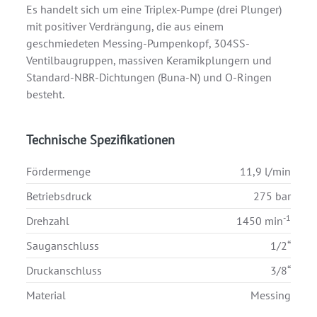
Es handelt sich um eine Triplex-Pumpe (drei Plunger)
mit positiver Verdrängung, die aus einem
geschmiedeten Messing-Pumpenkopf, 304SS-
Ventilbaugruppen, massiven Keramikplungern und
Standard-NBR-Dichtungen (Buna-N) und O-Ringen
besteht.
Technische Spezifikationen
Fördermenge
11,9 l/min
Betriebsdruck
275 bar
-1
Drehzahl
1450 min
Sauganschluss
1/2“
Druckanschluss
3/8“
Material
Messing