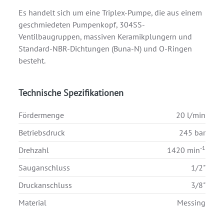
Es handelt sich um eine Triplex-Pumpe, die aus einem
geschmiedeten Pumpenkopf, 304SS-
Ventilbaugruppen, massiven Keramikplungern und
Standard-NBR-Dichtungen (Buna-N) und O-Ringen
besteht.
Technische Spezifikationen
Fördermenge
20 l/min
Betriebsdruck
245 bar
-1
Drehzahl
1420 min
Sauganschluss
1/2"
Druckanschluss
3/8"
Material
Messing